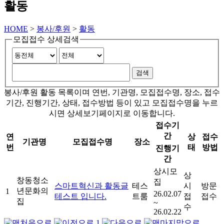
활동
HOME
>
봉사/후원
>
활동
모집접수 상세검색
봉사/후원 활동 목록이며 연번, 기관명, 모집접수명, 장소, 접수
기간, 진행기간, 상태, 접수방법 등이 있고 모집접수명을 누르
시면 상세보기페이지로 이동합니다.
접수기
간
연
상
접수
기관명
모집접수명
장소
번
태
방법
진행기
간
상시모
상
창동청소
집
스마트혁신과 활동글
테스
시
방문
년문화의
1
26.02.07
테스트 입니다.
트룸
접
접수
집
~
수
26.02.22
1