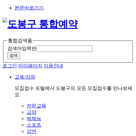
본문바로가기
통합검색폼
검색어입력란
로그인
마이페이지
이용안내
교육/강좌
모집접수 포털에서 도봉구의 모든 모집접수를 만나보세
요.
전문교육
교양
예체능
스포츠
강연