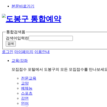
본문바로가기
통합검색폼
검색어입력란
로그인
마이페이지
이용안내
교육/강좌
모집접수 포털에서 도봉구의 모든 모집접수를 만나보세요
전문교육
교양
예체능
스포츠
강연
언어