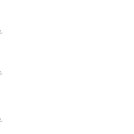
.
.
.