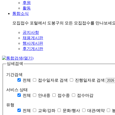
후원
활동
통합소식
모집접수 포털에서 도봉구의 모든 모집접수를 만나보세요
공지사항
채용게시판
행사게시판
후기게시판
상세검색
기간검색
전체
접수일자로 검색
진행일자로 검색
서비스 상태
전체
안내중
접수중
접수마감
유형
전체
교육/강좌
문화/행사
대관/예약