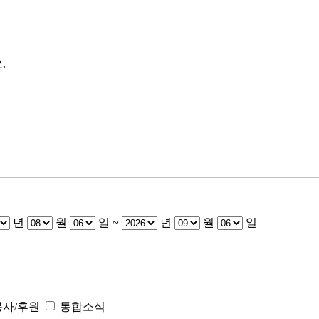
.
년
월
일
~
년
월
일
봉사/후원
통합소식